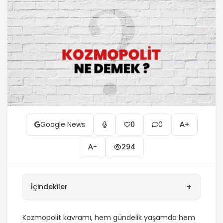
Google News
0
0
+
-
294
+
İçindekiler
Kozmopolit kavramı, hem gündelik yaşamda hem