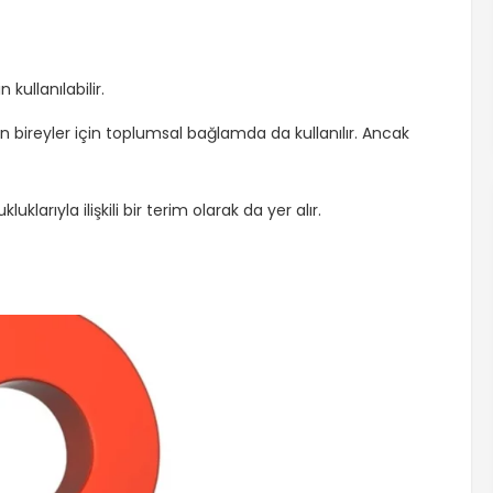
kullanılabilir.
 bireyler için toplumsal bağlamda da kullanılır. Ancak
larıyla ilişkili bir terim olarak da yer alır.