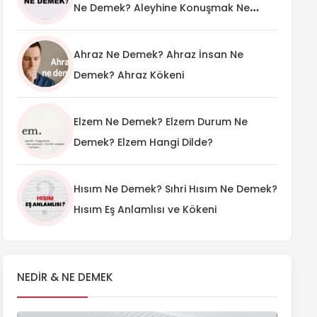
Ne Demek? Aleyhine Konuşmak Ne
Demek?
Ahraz Ne Demek? Ahraz İnsan Ne
Demek? Ahraz Kökeni
Elzem Ne Demek? Elzem Durum Ne
Demek? Elzem Hangi Dilde?
Hısım Ne Demek? Sıhri Hısım Ne Demek?
Hısım Eş Anlamlısı ve Kökeni
NEDIR & NE DEMEK