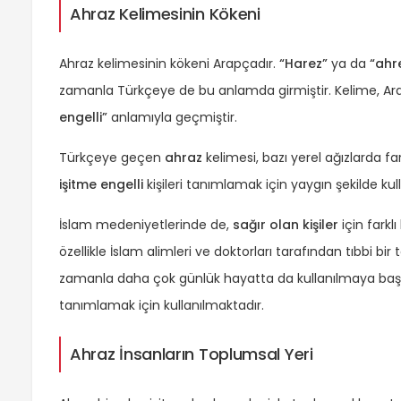
Ahraz Kelimesinin Kökeni
Ahraz kelimesinin kökeni Arapçadır.
“Harez”
ya da
“ahr
zamanla Türkçeye de bu anlamda girmiştir. Kelime, Ar
engelli”
anlamıyla geçmiştir.
Türkçeye geçen
ahraz
kelimesi, bazı yerel ağızlarda fa
işitme engelli
kişileri tanımlamak için yaygın şekilde kul
İslam medeniyetlerinde de,
sağır olan kişiler
için farkl
özellikle İslam alimleri ve doktorları tarafından tıbbi bir 
zamanla daha çok günlük hayatta da kullanılmaya başla
tanımlamak için kullanılmaktadır.
Ahraz İnsanların Toplumsal Yeri