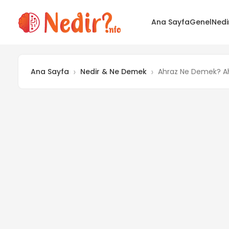
Ana Sayfa
Genel
Nedi
Ana Sayfa
Nedir & Ne Demek
Ahraz Ne Demek? Ah