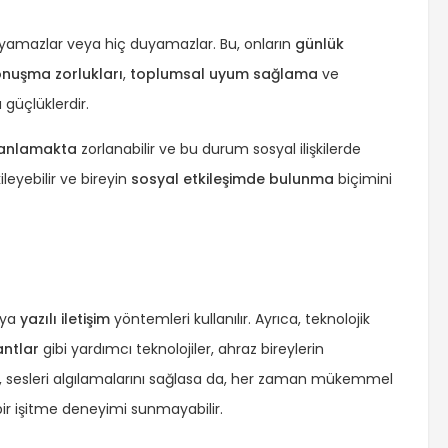
duyamazlar veya hiç duyamazlar. Bu, onların
günlük
nuşma zorlukları
,
toplumsal uyum sağlama
ve
a güçlüklerdir.
 anlamakta
zorlanabilir ve bu durum sosyal ilişkilerde
ileyebilir ve bireyin
sosyal etkileşimde bulunma
biçimini
ya
yazılı iletişim
yöntemleri kullanılır. Ayrıca, teknolojik
antlar
gibi yardımcı teknolojiler, ahraz bireylerin
lar, sesleri algılamalarını sağlasa da, her zaman mükemmel
bir işitme deneyimi sunmayabilir.