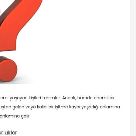
lemi yaşayan kişileri tanımlar. Ancak, burada önemli bir
ştan gelen veya kalıcı bir işitme kaybı yaşadığı anlamına
 anlamına gelir.
orluklar