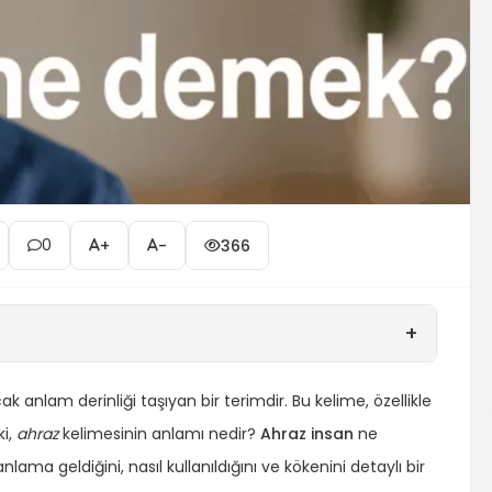
0
+
-
366
+
 anlam derinliği taşıyan bir terimdir. Bu kelime, özellikle
ki,
ahraz
kelimesinin anlamı nedir?
Ahraz insan
ne
ama geldiğini, nasıl kullanıldığını ve kökenini detaylı bir