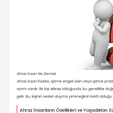
Ahraz Insan Ne Demek
Ahraz insan
ifadesi, işitme engeli olan veya işitme prob
ayrım vardır. Bir kişi
ahraz
olduğunda, bu genellikle doğu
gelir. Bu, kişinin sesleri duyma yeteneğinin kısıtlı olduğu
Ahraz İnsanların Özellikleri ve Yaşadıkları Z