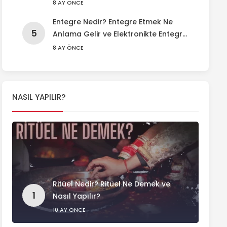
8 AY ÖNCE
Entegre Nedir? Entegre Etmek Ne
Anlama Gelir ve Elektronikte Entegre
Ne Demektir?
8 AY ÖNCE
NASIL YAPILIR?
Ritüel Nedir? Ritüel Ne Demek ve
Nasıl Yapılır?
10 AY ÖNCE