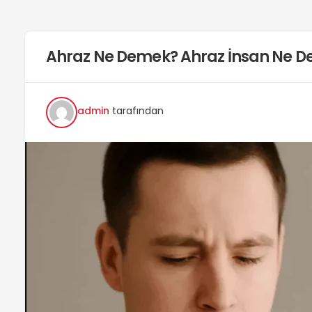
Ahraz Ne Demek? Ahraz İnsan Ne D
admin
tarafından