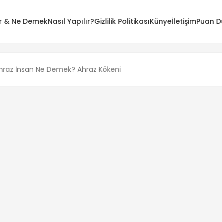
r & Ne Demek
Nasıl Yapılır?
Gizlilik Politikası
Künye
İletişim
Puan 
raz İnsan Ne Demek? Ahraz Kökeni